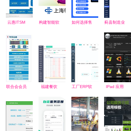
运作剖析
云惠ITSM
构建智能软
如何选择售
蓟县制造业
2.0 智能IT
件服务资源
后服务管理
企的数字化
运营解决方
库的关键路
软件？售后
升级 定制
案引领企业
径与实践
服务管理系
ERP软件与
服务管理迈
统的价值与
服务指南
向高效时代
选型指南
联合会会员
福建餐饮
工厂ERP软
IPad 应用
风采｜软件
ERP服务公
件排行与服
推荐 系统
服务企业助
司 以软件
务详解 选
管理员的移
力数字化转
赋能行业数
型指南
动利器
型新征程
字化转型