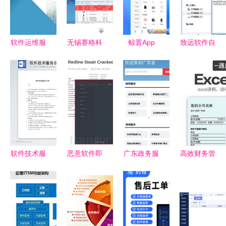
软件运维服
无锡赛格科
鲸置App
致远软件自
务合同关键
技 企业数
v1.5.0安卓
助服务网站
条款与实务
字化转型的
版全新上
智能化的高
要点解析
智能引擎
线，二手交
效服务新体
易更便捷
验
软件技术服
恶意软件即
广东政务服
高效财务管
务合同实用
服务的践行
务网HD 一
理 精品通
文档
者 窃密木
站式政务服
用报价单与
马Redline
务的移动神
Excel模板
的SaaS化
器
解析