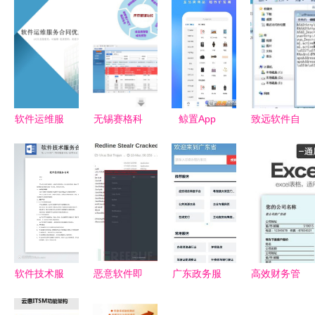
软件运维服
无锡赛格科
鲸置App
致远软件自
务合同关键
技 企业数
v1.5.0安卓
助服务网站
条款与实务
字化转型的
版全新上
智能化的高
要点解析
智能引擎
线，二手交
效服务新体
易更便捷
验
软件技术服
恶意软件即
广东政务服
高效财务管
务合同实用
服务的践行
务网HD 一
理 精品通